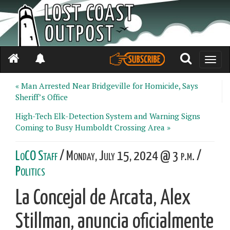
Toggle
naviga
« Man Arrested Near Bridgeville for Homicide, Says
Sheriff’s Office
High-Tech Elk-Detection System and Warning Signs
Coming to Busy Humboldt Crossing Area »
LoCO Staff
/ Monday, July 15, 2024 @ 3 p.m. /
Politics
La Concejal de Arcata, Alex
Stillman, anuncia oficialmente